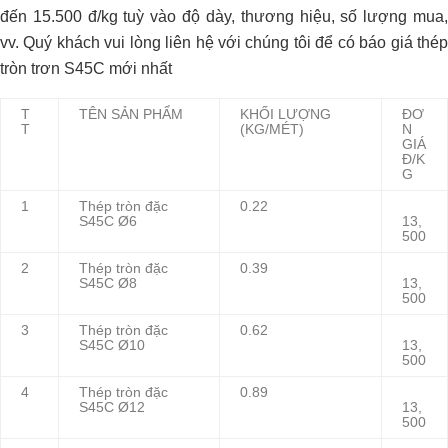
đến 15.500 đ/kg tuỳ vào độ dày, thương hiệu, số lượng mua,
vv. Quý khách vui lòng liên hệ với chúng tôi để có báo giá thép
tròn trơn S45C mới nhất
T
TÊN SẢN PHẨM
KHỐI LƯỢNG
ĐƠ
T
(KG/MÉT)
N
GIÁ
Đ/K
G
1
Thép tròn đặc
0.22
S45C Ø6
13,
500
2
Thép tròn đặc
0.39
S45C Ø8
13,
500
3
Thép tròn đặc
0.62
S45C Ø10
13,
500
4
Thép tròn đặc
0.89
S45C Ø12
13,
500