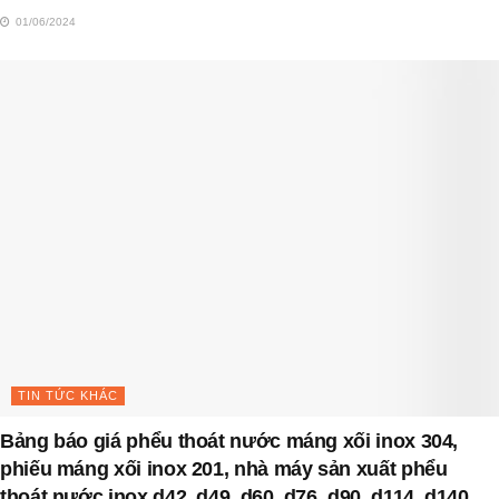
01/06/2024
TIN TỨC KHÁC
Bảng báo giá phểu thoát nước máng xối inox 304,
phiếu máng xối inox 201, nhà máy sản xuất phểu
thoát nước inox d42, d49, d60, d76, d90, d114, d140,