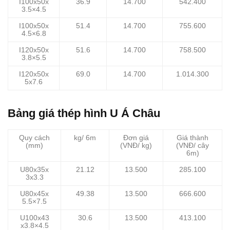
I100x50x
36.9
14.700
542.400
3.5×4.5
I100x50x
51.4
14.700
755.600
4.5×6.8
I120x50x
51.6
14.700
758.500
3.8×5.5
I120x50x
69.0
14.700
1.014.300
5x7.6
Bảng giá thép hình U Á Châu
Quy cách
kg/ 6m
Đơn giá
Giá thành
(mm)
(VNĐ/ kg)
(VNĐ/ cây
6m)
U80x35x
21.12
13.500
285.100
3x3.3
U80x45x
49.38
13.500
666.600
5.5×7.5
U100x43
30.6
13.500
413.100
x3.8×4.5