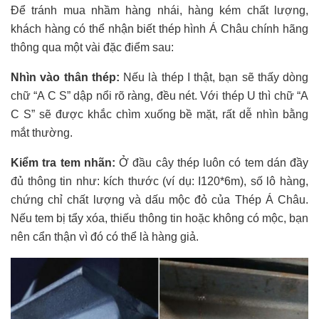
Để tránh mua nhầm hàng nhái, hàng kém chất lượng,
khách hàng có thể nhận biết thép hình Á Châu chính hãng
thông qua một vài đặc điểm sau:
Nhìn vào thân thép:
Nếu là thép I thật, bạn sẽ thấy dòng
chữ “A C S” dập nổi rõ ràng, đều nét. Với thép U thì chữ “A
C S” sẽ được khắc chìm xuống bề mặt, rất dễ nhìn bằng
mắt thường.
Kiểm tra tem nhãn:
Ở đầu cây thép luôn có tem dán đầy
đủ thông tin như: kích thước (ví dụ: I120*6m), số lô hàng,
chứng chỉ chất lượng và dấu mộc đỏ của Thép Á Châu.
Nếu tem bị tẩy xóa, thiếu thông tin hoặc không có mộc, bạn
nên cẩn thận vì đó có thể là hàng giả.