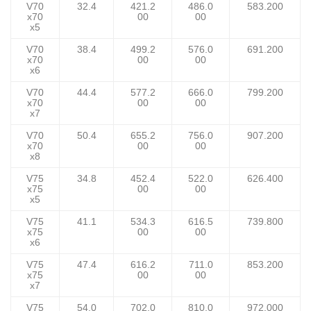
V70
32.4
421.2
486.0
583.200
x70
00
00
x5
V70
38.4
499.2
576.0
691.200
x70
00
00
x6
V70
44.4
577.2
666.0
799.200
x70
00
00
x7
V70
50.4
655.2
756.0
907.200
x70
00
00
x8
V75
34.8
452.4
522.0
626.400
x75
00
00
x5
V75
41.1
534.3
616.5
739.800
x75
00
00
x6
V75
47.4
616.2
711.0
853.200
x75
00
00
x7
V75
54.0
702.0
810.0
972.000