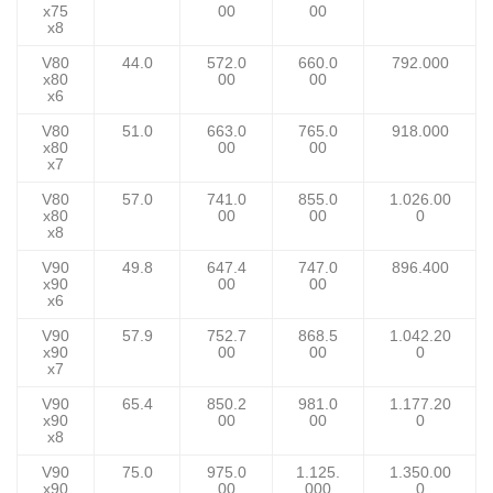
x75
00
00
x8
V80
44.0
572.0
660.0
792.000
x80
00
00
x6
V80
51.0
663.0
765.0
918.000
x80
00
00
x7
V80
57.0
741.0
855.0
1.026.00
x80
00
00
0
x8
V90
49.8
647.4
747.0
896.400
x90
00
00
x6
V90
57.9
752.7
868.5
1.042.20
x90
00
00
0
x7
V90
65.4
850.2
981.0
1.177.20
x90
00
00
0
x8
V90
75.0
975.0
1.125.
1.350.00
x90
00
000
0