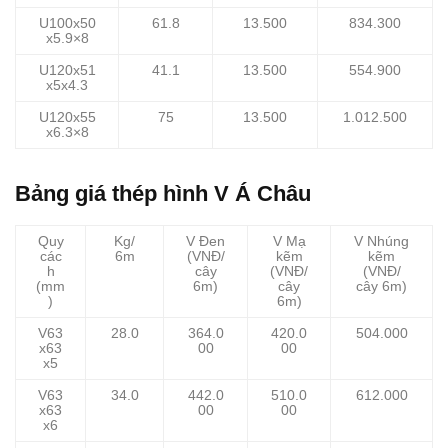
U100x50
61.8
13.500
834.300
x5.9×8
U120x51
41.1
13.500
554.900
x5x4.3
U120x55
75
13.500
1.012.500
x6.3×8
Bảng giá thép hình V Á Châu
Quy
Kg/
V Đen
V Mạ
V Nhúng
các
6m
(VNĐ/
kẽm
kẽm
h
cây
(VNĐ/
(VNĐ/
(mm
6m)
cây
cây 6m)
)
6m)
V63
28.0
364.0
420.0
504.000
x63
00
00
x5
V63
34.0
442.0
510.0
612.000
x63
00
00
x6