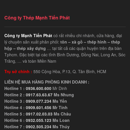
Công ty Thép Mạnh Tiến Phát
Công ty Mạnh Tiến Phát
có rất nhiều chi nhánh, cửa hàng, đại
lý chuyên sản xuất phân phối:
tôn – xà gồ – thép hình – thép
hộp – thép xây dựng
… tại tất cả các quận huyện trên địa bàn
Tphcm. Đặc biệt tại các tỉnh Bình Dương, Đồng Nai, Long An, Sóc
Trăng, … và toàn Miền Nam
Trụ sở chính :
550 Cộng Hòa, P.13, Q. Tân Bình, HCM
LIÊN HỆ MUA HÀNG PHÒNG KINH DOANH :
Hotline 1 :
0936.600.600
Mr Dinh
Hotline 2 :
0917.63.63.67
Ms Nhung
Hotline 3 :
0909.077.234
Ms Yến
Hotline 4 :
0909.601.456
Mr Tính
Hotline 5 :
0917.02.03.03
Ms Châu
Hotline 6 :
0932.055.123
Ms Loan
Hotline 7 :
0902.505.234
Ms Thúy