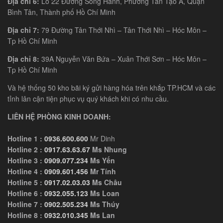
Địa chỉ 6:
Lô 22 Đường Song Hành, Phường Tân Tạo A, Quận
Bình Tân, Thành phố Hồ Chí Minh
Địa chỉ 7:
79 Đường Tân Thới Nhì – Tân Thới Nhì – Hóc Môn –
Tp Hồ Chí Minh
Địa chỉ 8:
39A Nguyễn Văn Bứa – Xuân Thới Sơn – Hóc Môn –
Tp Hồ Chí Minh
Và hệ thống 50 kho bãi ký gửi hàng hóa trên khắp TP.HCM và các
tỉnh lân cận tiện phục vụ quý khách khi có nhu cầu.
LIÊN HỆ PHÒNG KINH DOANH:
Hotline 1 :
0936.600.600
Mr Dinh
Hotline 2 :
0917.63.63.67
Ms Nhung
Hotline 3 :
0909.077.234
Ms Yến
Hotline 4 :
0909.601.456
Mr Tính
Hotline 5 :
0917.02.03.03
Ms Châu
Hotline 6 :
0932.055.123
Ms Loan
Hotline 7 :
0902.505.234
Ms Thúy
Hotline 8 :
0932.010.345
Ms Lan