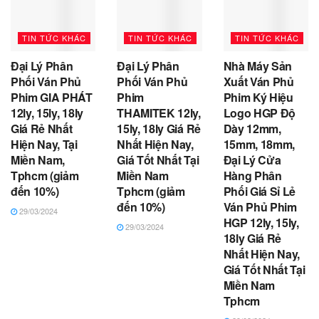
TIN TỨC KHÁC
TIN TỨC KHÁC
TIN TỨC KHÁC
Đại Lý Phân
Đại Lý Phân
Nhà Máy Sản
Phối Ván Phủ
Phối Ván Phủ
Xuất Ván Phủ
Phim GIA PHÁT
Phim
Phim Ký Hiệu
12ly, 15ly, 18ly
THAMITEK 12ly,
Logo HGP Độ
Giá Rẻ Nhất
15ly, 18ly Giá Rẻ
Dày 12mm,
Hiện Nay, Tại
Nhất Hiện Nay,
15mm, 18mm,
Miền Nam,
Giá Tốt Nhất Tại
Đại Lý Cửa
Tphcm (giảm
Miền Nam
Hàng Phân
đến 10%)
Tphcm (giảm
Phối Giá Sỉ Lẻ
đến 10%)
Ván Phủ Phim
29/03/2024
HGP 12ly, 15ly,
29/03/2024
18ly Giá Rẻ
Nhất Hiện Nay,
Giá Tốt Nhất Tại
Miền Nam
Tphcm