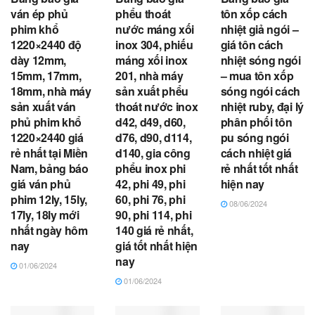
ván ép phủ
phểu thoát
tôn xốp cách
phim khổ
nước máng xối
nhiệt giả ngói –
1220×2440 độ
inox 304, phiếu
giá tôn cách
dày 12mm,
máng xối inox
nhiệt sóng ngói
15mm, 17mm,
201, nhà máy
– mua tôn xốp
18mm, nhà máy
sản xuất phểu
sóng ngói cách
sản xuất ván
thoát nước inox
nhiệt ruby, đại lý
phủ phim khổ
d42, d49, d60,
phân phối tôn
1220×2440 giá
d76, d90, d114,
pu sóng ngói
rẻ nhất tại Miền
d140, gia công
cách nhiệt giá
Nam, bảng báo
phểu inox phi
rẻ nhất tốt nhất
giá ván phủ
42, phi 49, phi
hiện nay
phim 12ly, 15ly,
60, phi 76, phi
08/06/2024
17ly, 18ly mới
90, phi 114, phi
nhất ngày hôm
140 giá rẻ nhất,
nay
giá tốt nhất hiện
nay
01/06/2024
01/06/2024