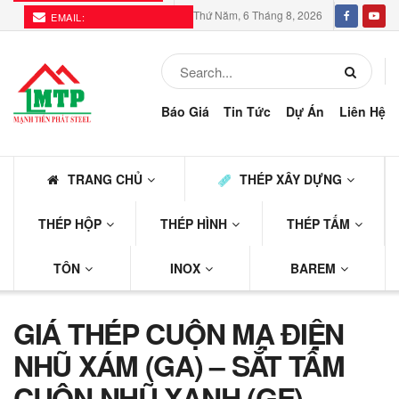
Thứ Năm, 6 Tháng 8, 2026
EMAIL:
THEPMTP@GMAIL.COM
Báo Giá
Tin Tức
Dự Án
Liên Hệ
TRANG CHỦ
THÉP XÂY DỰNG
THÉP HỘP
THÉP HÌNH
THÉP TẤM
TÔN
INOX
BAREM
GIÁ THÉP CUỘN MẠ ĐIỆN
NHŨ XÁM (GA) – SẮT TẤM
CUỘN NHŨ XANH (GE)