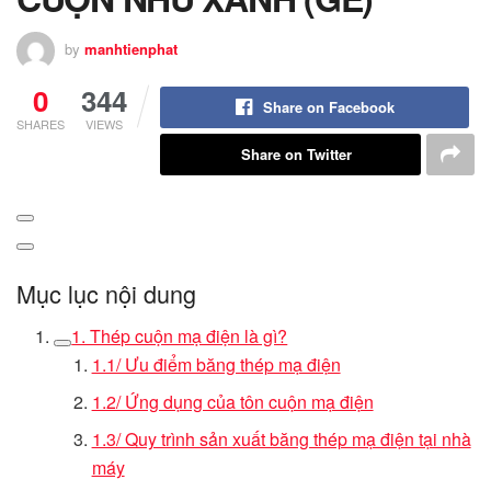
by
manhtienphat
0
344
Share on Facebook
SHARES
VIEWS
Share on Twitter
Mục lục nội dung
1. Thép cuộn mạ điện là gì?
1.1/ Ưu điểm băng thép mạ điện
1.2/ Ứng dụng của tôn cuộn mạ điện
1.3/ Quy trình sản xuất băng thép mạ điện tại nhà
máy