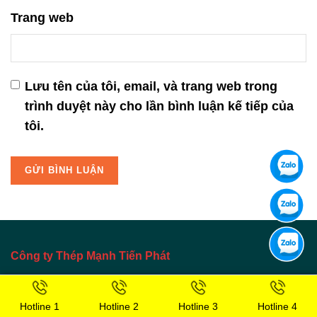
Trang web
Lưu tên của tôi, email, và trang web trong
trình duyệt này cho lần bình luận kế tiếp của
tôi.
Công ty Thép Mạnh Tiến Phát
Công ty Mạnh Tiến Phát
có rất nhiều chi nhánh,
Hotline 1
Hotline 2
Hotline 3
Hotline 4