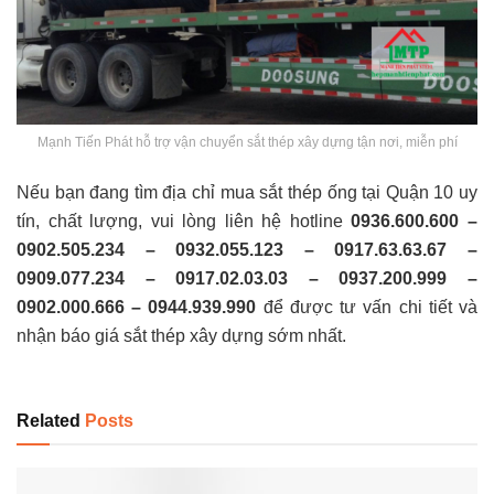
Mạnh Tiến Phát hỗ trợ vận chuyển sắt thép xây dựng tận nơi, miễn phí
Nếu bạn đang tìm địa chỉ mua sắt thép ống tại Quận 10 uy
tín, chất lượng, vui lòng liên hệ hotline
0936.600.600 –
0902.505.234 – 0932.055.123 – 0917.63.63.67 –
0909.077.234 – 0917.02.03.03 – 0937.200.999 –
0902.000.666 – 0944.939.990
để được tư vấn chi tiết và
nhận báo giá sắt thép xây dựng sớm nhất.
Related
Posts