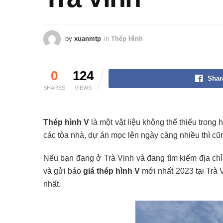
by
xuanmtp
in
Thép Hình
0
124
Shar
SHARES
VIEWS
Thép hình V
là một vật liệu không thể thiếu trong 
các tòa nhà, dự án mọc lên ngày càng nhiều thì c
Nếu bạn đang ở Trà Vinh và đang tìm kiếm địa chỉ
và gửi báo
giá thép hình V
mới nhất 2023 tại Trà 
nhất.