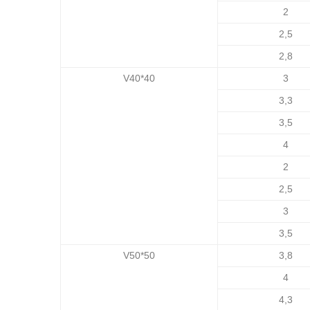
2
2,5
2,8
V40*40
3
3,3
3,5
4
2
2,5
3
3,5
V50*50
3,8
4
4,3