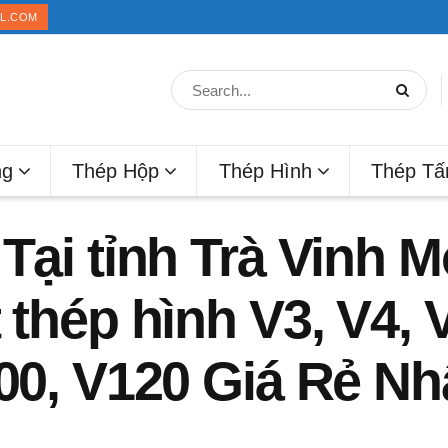
IL.COM
ng
Thép Hộp
Thép Hình
Thép T
Tại tỉnh Trà Vinh 
 thép hình V3, V4, V
00, V120 Giá Rẻ Nhấ