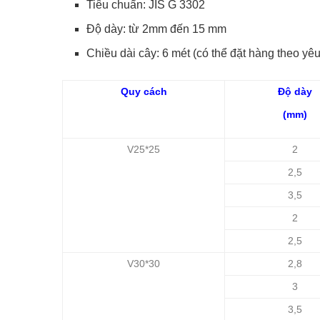
Tiêu chuẩn: JIS G 3302
Độ dày: từ 2mm đến 15 mm
Chiều dài cây: 6 mét (có thể đặt hàng theo yê
Quy cách
Độ dày
(mm)
V25*25
2
2,5
3,5
2
2,5
V30*30
2,8
3
3,5