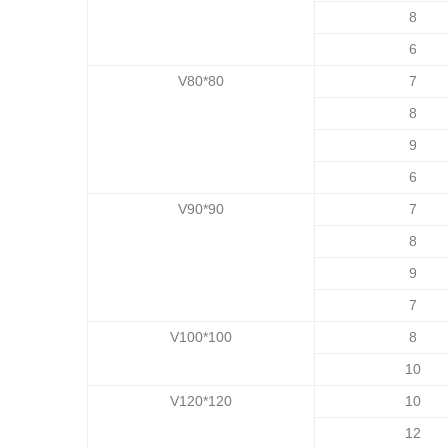
8
6
V80*80
7
8
9
6
V90*90
7
8
9
7
V100*100
8
10
V120*120
10
12