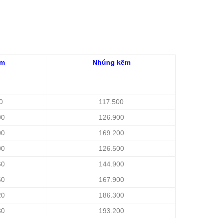
ẽm
Nhúng kẽm
0
117.500
00
126.900
00
169.200
00
126.500
60
144.900
60
167.900
20
186.300
80
193.200