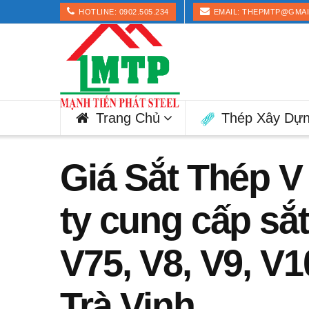
HOTLINE: 0902.505.234
EMAIL: THEPMTP@GMA
Trang Chủ
Thép Xây Dự
Giá Sắt Thép V 
ty cung cấp sắt
V75, V8, V9, V1
Trà Vinh