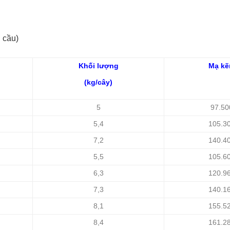
u cầu)
Khối lượng
Mạ k
(kg/cây)
5
97.50
5,4
105.3
7,2
140.4
5,5
105.6
6,3
120.9
7,3
140.1
8,1
155.5
8,4
161.2