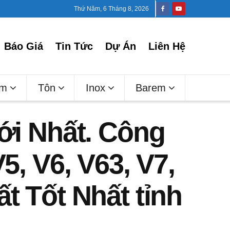
Thứ Năm, 6 Tháng 8, 2026
Báo Giá
Tin Tức
Dự Án
Liên Hệ
ấm
Tôn
Inox
Barem
Mới Nhất. Công
5, V6, V63, V7,
t Tốt Nhất tỉnh