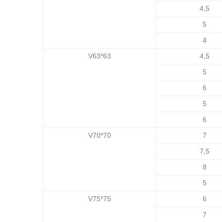
4,5
5
4
V63*63
4,5
5
6
5
6
V70*70
7
7,5
8
5
V75*75
6
7