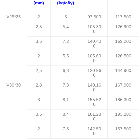
(mm)
(kg/cây)
V25*25
2
5
97.500
117.500
2,5
5,4
105.30
126.900
0
3,5
7,2
140.40
169.200
0
2
5,5
105.60
126.500
0
2,5
6,3
120.96
144.900
0
V30*30
2,8
7,3
140.16
167.900
0
3
8,1
155.52
186.300
0
3,5
8,4
161.28
193.200
0
2
7,5
142.50
157.500
0