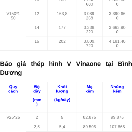
680
0
V150*1
12
163,8
3.089.
3.390.66
50
268
0
14
177
3.338.
3.663.90
220
0
15
202
3.809.
4.181.40
720
0
Báo giá
thép hình V Vinaon
e tại Bìn
Dương
Quy
Độ
Khối
Mạ
Nhúng
cách
dày
lượng
kẽm
kẽm
(mm
(kg/cây)
)
V25*25
2
5
82.875
99.875
2,5
5,4
89.505
107.865