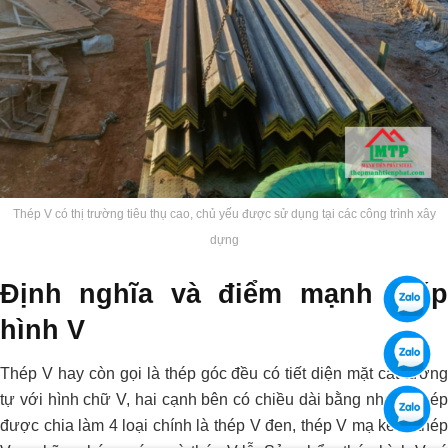
Thép V có thị trường tiêu thụ cao, chủ yếu được sử dụng tại các công trình xây
dựng
Định nghĩa và điểm mạnh thép
hình V
Thép V hay còn gọi là thép góc đều có tiết diện mặt cắt tương
tự với hình chữ V, hai cạnh bên có chiều dài bằng nhau. Thép
được chia làm 4 loại chính là thép V đen, thép V mạ kẽm, thép