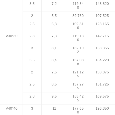
3,5
7,2
119.34
143.820
0
2
5,5
89.760
107.525
2,5
6,3
102.81
123.165
6
V30*30
2,8
7,3
119.13
142.715
6
3
8,1
132.19
158.355
2
3,5
8,4
137.08
164.220
8
2
7,5
121.12
133.875
5
2,5
8,5
137.27
151.725
5
2,8
9,5
153.42
169.575
5
V40*40
3
11
177.65
196.350
0