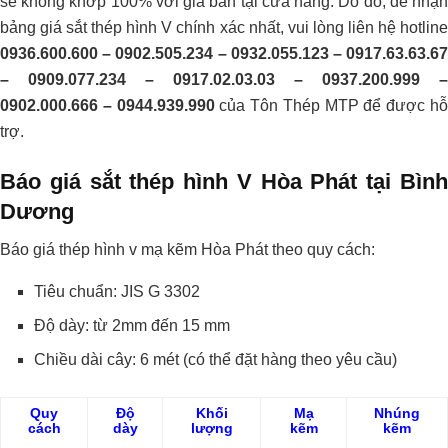
sẽ không khớp 100% với giá bán tại cửa hàng. Do đó, để nhận
bảng giá sắt thép hình V chính xác nhất, vui lòng liên hệ hotline
0936.600.600 – 0902.505.234 – 0932.055.123 – 0917.63.63.67
– 0909.077.234 – 0917.02.03.03 – 0937.200.999 –
0902.000.666 – 0944.939.990
của Tôn Thép MTP để được h
trợ.
Báo
giá sắt
thép
hình V Hòa Phát tại Bìn
Dương
Báo giá thép hình v mạ kẽm Hòa Phát theo quy cách:
Tiêu chuẩn: JIS G 3302
Độ dày: từ 2mm đến 15 mm
Chiều dài cây: 6 mét (có thể đặt hàng theo yêu cầu)
Quy
Độ
Khối
Mạ
Nhúng
cách
dày
lượng
kẽm
kẽm