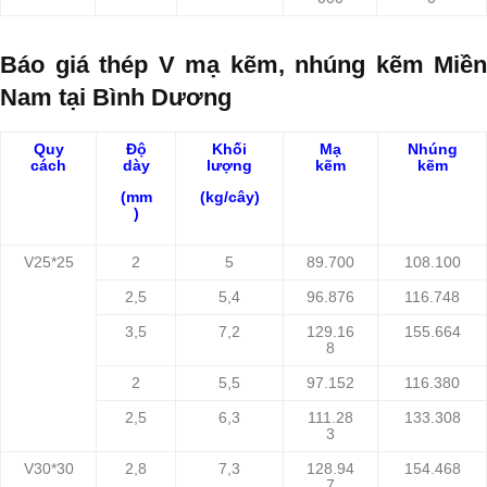
Báo
giá
thép
V mạ kẽm, nhúng kẽm Miền
Nam tại Bình Dương
Quy
Độ
Khối
Mạ
Nhúng
cách
dày
lượng
kẽm
kẽm
(mm
(kg/cây)
)
V25*25
2
5
89.700
108.100
2,5
5,4
96.876
116.748
3,5
7,2
129.16
155.664
8
2
5,5
97.152
116.380
2,5
6,3
111.28
133.308
3
V30*30
2,8
7,3
128.94
154.468
7