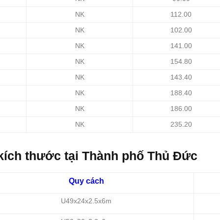
NK
112.00
NK
102.00
NK
141.00
NK
154.80
NK
143.40
NK
188.40
NK
186.00
NK
235.20
ả kích thước tại Thành phố Thủ Đức
Quy cách
U49x24x2.5x6m