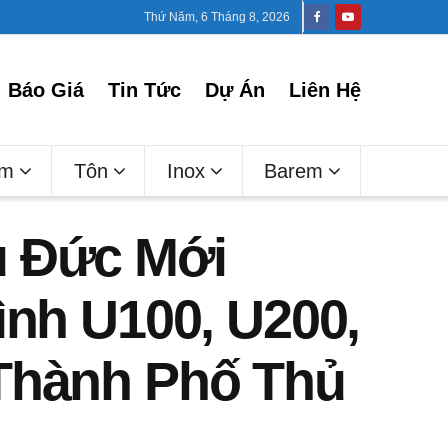
Thứ Năm, 6 Tháng 8, 2026
Báo Giá
Tin Tức
Dự Án
Liên Hệ
ấm
Tôn
Inox
Barem
ủ Đức Mới
ình U100, U200,
 Thành Phố Thủ