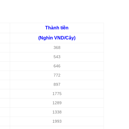
Thành tiền
(Nghìn VND/Cây)
368
543
646
772
897
1775
1289
1338
1993