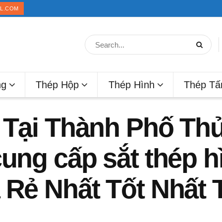
IL.COM
ng
Thép Hộp
Thép Hình
Thép T
U Tại Thành Phố Th
cung cấp sắt thép h
 Rẻ Nhất Tốt Nhất