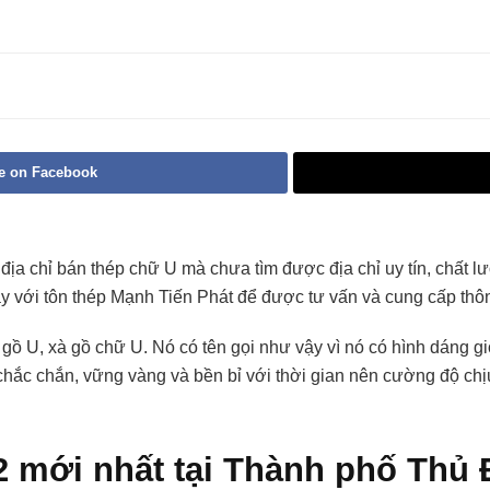
e on Facebook
ịa chỉ bán thép chữ U mà chưa tìm được địa chỉ uy tín, chất
y với tôn thép Mạnh Tiến Phát để được tư vấn và cung cấp thôn
 gồ U, xà gồ chữ U. Nó có tên gọi như vậy vì nó có hình dáng g
 chắc chắn, vững vàng và bền bỉ với thời gian nên cường độ chị
2 mới nhất tại Thành phố Thủ