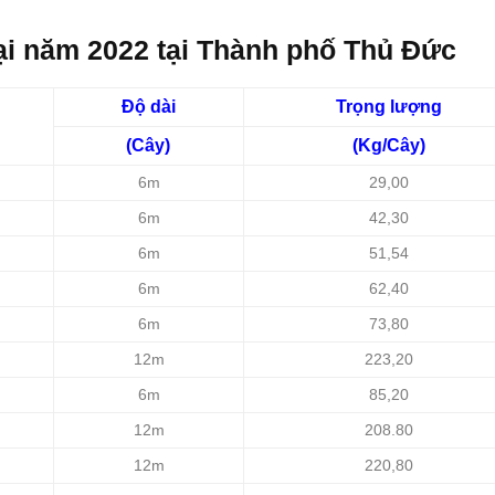
oại năm 2022 tại Thành phố Thủ Đức
Độ dài
Trọng lượng
(Cây)
(Kg/Cây)
6m
29,00
6m
42,30
6m
51,54
6m
62,40
6m
73,80
12m
223,20
6m
85,20
12m
208.80
12m
220,80