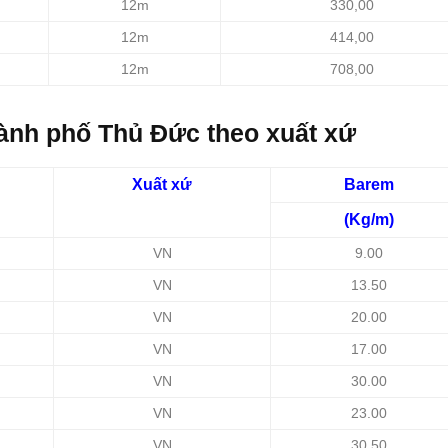
12m
330,00
12m
414,00
12m
708,00
hành phố Thủ Đức theo xuất xứ
Xuất xứ
Barem
(Kg/m)
VN
9.00
VN
13.50
VN
20.00
VN
17.00
VN
30.00
VN
23.00
VN
30.50