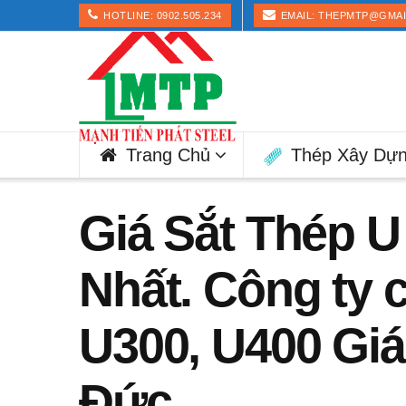
HOTLINE: 0902.505.234
EMAIL: THEPMTP@GMA
Trang Chủ
Thép Xây Dự
Giá Sắt Thép 
Nhất. Công ty 
U300, U400 Giá
Đức