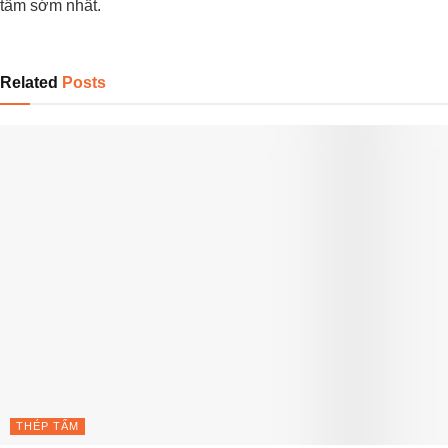
tấm sớm nhất.
Related
Posts
THÉP TẤM