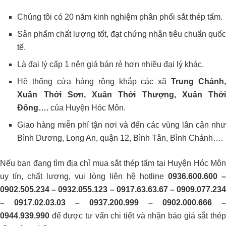
Chúng tôi có 20 năm kinh nghiệm phân phối sắt thép tấm.
Sản phẩm chất lượng tốt, đạt chứng nhận tiêu chuẩn quốc
tế.
Là đại lý cấp 1 nên giá bán rẻ hơn nhiều đại lý khác.
Hệ thống cửa hàng rộng khắp các xã
Trung Chánh
Xuân Thới Sơn, Xuân Thới Thượng, Xuân Thới
Đông….
của Huyện Hóc Môn.
Giao hàng miễn phí tận nơi và đến các vùng lân cận như
Bình Dương, Long An, quận 12, Bình Tân, Bình Chánh….
Nếu bạn đang tìm địa chỉ mua sắt thép tấm tại Huyện Hóc Môn
uy tín, chất lượng, vui lòng liên hệ hotline
0936.600.600 
0902.505.234 – 0932.055.123 – 0917.63.63.67 – 0909.077.234
– 0917.02.03.03 – 0937.200.999 – 0902.000.666 –
0944.939.990
để được tư vấn chi tiết và nhận báo giá sắt thép