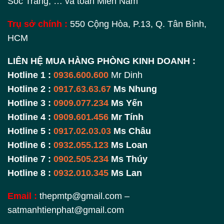
Sóc Trăng, … và toàn Miền Nam
Trụ sở chính :
550 Cộng Hòa, P.13, Q. Tân Bình,
HCM
LIÊN HỆ MUA HÀNG PHÒNG KINH DOANH :
Hotline 1 :
0936.600.600
Mr Dinh
Hotline 2 :
0917.63.63.67
Ms Nhung
Hotline 3 :
0909.077.234
Ms Yến
Hotline 4 :
0909.601.456
Mr Tính
Hotline 5 :
0917.02.03.03
Ms Châu
Hotline 6 :
0932.055.123
Ms Loan
Hotline 7 :
0902.505.234
Ms Thúy
Hotline 8 :
0932.010.345
Ms Lan
Email :
thepmtp@gmail.com –
satmanhtienphat@gmail.com