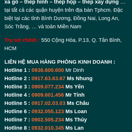
xà gồ – thép hình – thép hộp – thép xây dựng
…
tại tất cả các quận huyện trên địa bàn Tphcm. Đặc
biệt tại các tỉnh Bình Dương, Đồng Nai, Long An,
Sóc Trăng, … và toàn Miền Nam
Trụ sở chính :
550 Cộng Hòa, P.13, Q. Tân Bình,
HCM
LIÊN HỆ MUA HÀNG PHÒNG KINH DOANH :
Hotline 1 :
0936.600.600
Mr Dinh
Hotline 2 :
0917.63.63.67
Ms Nhung
Hotline 3 :
0909.077.234
Ms Yến
Hotline 4 :
0909.601.456
Mr Tính
Hotline 5 :
0917.02.03.03
Ms Châu
Hotline 6 :
0932.055.123
Ms Loan
Hotline 7 :
0902.505.234
Ms Thúy
Hotline 8 :
0932.010.345
Ms Lan