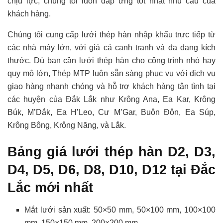
chịu lực, chúng tôi luôn đáp ứng tốt nhất nhu cầu của
khách hàng.
Chúng tôi cung cấp lưới thép hàn nhập khẩu trực tiếp từ
các nhà máy lớn, với giá cả cạnh tranh và đa dạng kích
thước. Dù bạn cần lưới thép hàn cho công trình nhỏ hay
quy mô lớn, Thép MTP luôn sẵn sàng phục vụ với dịch vụ
giao hàng nhanh chóng và hỗ trợ khách hàng tận tình tại
các huyện của Đắk Lắk như Krông Ana, Ea Kar, Krông
Búk, M’Dắk, Ea H’Leo, Cư M’Gar, Buôn Đôn, Ea Súp,
Krông Bông, Krông Năng, và Lắk.
Bảng giá lưới thép hàn D2, D3,
D4, D5, D6, D8, D10, D12 tại Đắc
Lắc mới nhất
Mắt lưới sản xuất: 50×50 mm, 50×100 mm, 100×100
mm, 150×150 mm, 200×200 mm,….