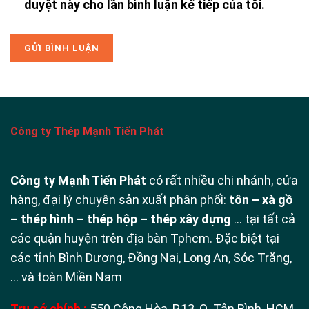
duyệt này cho lần bình luận kế tiếp của tôi.
Công ty Thép Mạnh Tiến Phát
Công ty Mạnh Tiến Phát
có rất nhiều chi nhánh, cửa
hàng, đại lý chuyên sản xuất phân phối:
tôn – xà gồ
– thép hình – thép hộp – thép xây dựng
… tại tất cả
các quận huyện trên địa bàn Tphcm. Đặc biệt tại
các tỉnh Bình Dương, Đồng Nai, Long An, Sóc Trăng,
… và toàn Miền Nam
Trụ sở chính :
550 Cộng Hòa, P.13, Q. Tân Bình, HCM