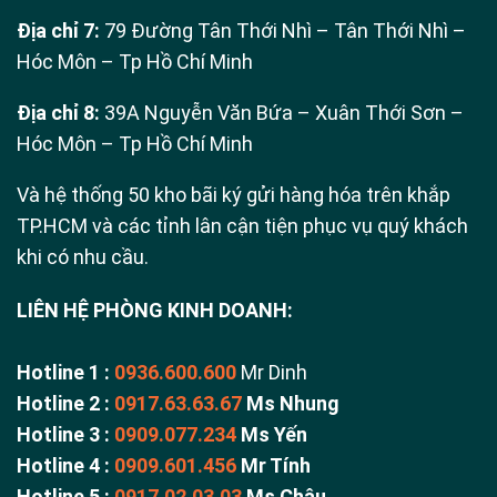
Địa chỉ 7:
79 Đường Tân Thới Nhì – Tân Thới Nhì –
Hóc Môn – Tp Hồ Chí Minh
Địa chỉ 8:
39A Nguyễn Văn Bứa – Xuân Thới Sơn –
Hóc Môn – Tp Hồ Chí Minh
Và hệ thống 50 kho bãi ký gửi hàng hóa trên khắp
TP.HCM và các tỉnh lân cận tiện phục vụ quý khách
khi có nhu cầu.
LIÊN HỆ PHÒNG KINH DOANH:
Hotline 1 :
0936.600.600
Mr Dinh
Hotline 2 :
0917.63.63.67
Ms Nhung
Hotline 3 :
0909.077.234
Ms Yến
Hotline 4 :
0909.601.456
Mr Tính
Hotline 5 :
0917.02.03.03
Ms Châu