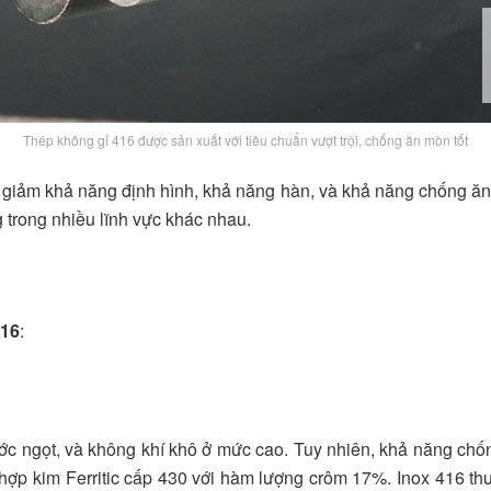
Thép không gỉ 416 được sản xuất với tiêu chuẩn vượt trội, chống ăn mòn tốt
 giảm khả năng định hình, khả năng hàn, và khả năng chống ăn
 trong nhiều lĩnh vực khác nhau.
416
:
ước ngọt, và không khí khô ở mức cao. Tuy nhiên, khả năng chố
và hợp kim Ferritic cấp 430 với hàm lượng crôm 17%. Inox 416