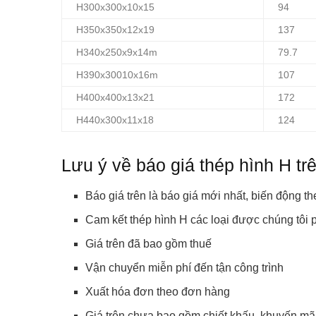
H300x300x10x15
94
H350x350x12x19
137
H340x250x9x14m
79.7
H390x30010x16m
107
H400x400x13x21
172
H440x300x11x18
124
Lưu ý về báo giá thép hình H trê
Báo giá trên là báo giá mới nhất, biến động th
Cam kết thép hình H các loại được chúng tôi p
Giá trên đã bao gồm thuế
Vận chuyển miễn phí đến tận công trình
Xuất hóa đơn theo đơn hàng
Giá trên chưa bao gồm chiết khấu, khuyến mã