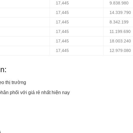
17,445
9.838.980
17,445
14.339.790
17,445
8.342.199
17,445
11.199.690
17,445
18.003.240
17,445
12.979.080
n:
eo thị trường
hân phối với giá rẻ nhất hiện nay
i