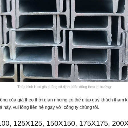
Thép hình H có giá không cố định, biến động theo thị trường
động của giá theo thời gian nhưng có thể giúp quý khách tham 
này, vui lòng liên hệ ngay với công ty chúng tôi.
X100, 125X125, 150X150, 175X175, 200