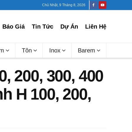
Chủ Nhật, 9 Tháng 8, 2026
Báo Giá
Tin Tức
Dự Án
Liên Hệ
ấm
Tôn
Inox
Barem
, 200, 300, 400
h H 100, 200,