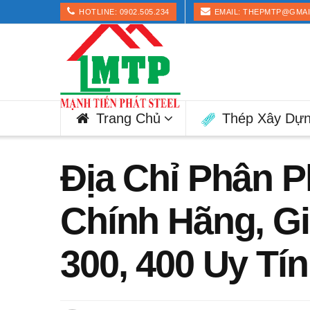
HOTLINE: 0902.505.234
EMAIL: THEPMTP@GMA
Trang Chủ
Thép Xây Dự
Địa Chỉ Phân P
Chính Hãng, Gi
300, 400 Uy Tí