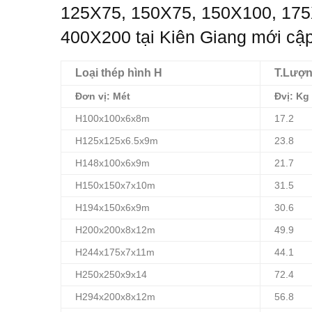
125X75, 150X75, 150X100, 175
400X200 tại Kiên Giang mới cậ
Loại thép hình H
T.Lượn
Đơn vị: Mét
Đvị: Kg
H100x100x6x8m
17.2
H125x125x6.5x9m
23.8
H148x100x6x9m
21.7
H150x150x7x10m
31.5
H194x150x6x9m
30.6
H200x200x8x12m
49.9
H244x175x7x11m
44.1
H250x250x9x14
72.4
H294x200x8x12m
56.8