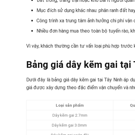
Đất trống, trang trại hoặc kho bãi ít người quả
Mục đích sử dụng khác nhau: phân ranh đất hay 
Công trình xa trung tâm ảnh hưởng chi phí vận 
Nhiều đơn hàng mua theo toàn bộ tuyến rào, k
Vì vậy, khách thường cần tư vấn loại phù hợp trước k
Bảng giá dây kẽm gai tại
Dưới đây là bảng giá dây kẽm gai tại Tây Ninh áp d
giá được xây dựng theo đặc điểm vận chuyển và nhu 
Loại sản phẩm
Qu
Dây kẽm gai 2.7mm
Dây kẽm gai 3.0mm
Dây kẽm gai xoắn đôi