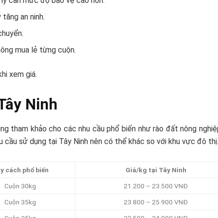
n lý cần mức độ bảo vệ cao hơn.
tăng an ninh.
chuyển.
hông mua lẻ từng cuộn.
hi xem giá.
 Tây Ninh
ụng tham khảo cho các nhu cầu phổ biến như rào đất nông nghiệp
cầu sử dụng tại Tây Ninh nên có thể khác so với khu vực đô thị
y cách phổ biến
Giá/kg tại Tây Ninh
Cuộn 30kg
21.200 – 23.500 VNĐ
Cuộn 35kg
23.800 – 25.900 VNĐ
Cuộn 25kg
22.500 – 24.000 VNĐ