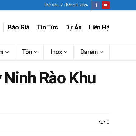
Thứ Sáu, 7 Tháng 8, 2026
Báo Giá
Tin Tức
Dự Án
Liên Hệ
ấm
Tôn
Inox
Barem
y Ninh Rào Khu
0