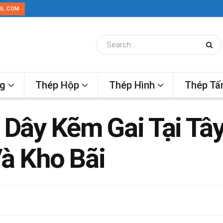
IL.COM
ng
Thép Hộp
Thép Hình
Thép T
Dây Kẽm Gai Tại Tâ
Và Kho Bãi