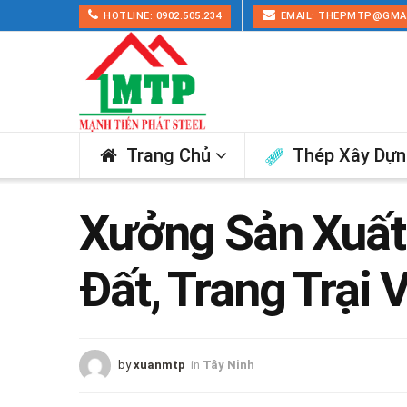
HOTLINE: 0902.505.234
EMAIL: THEPMTP@GMA
Trang Chủ
Thép Xây Dự
Xưởng Sản Xuất 
Đất, Trang Trại 
by
xuanmtp
in
Tây Ninh