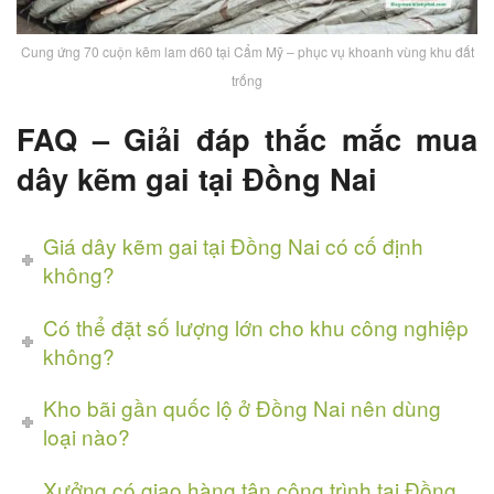
Cung ứng 70 cuộn kẽm lam d60 tại Cẩm Mỹ – phục vụ khoanh vùng khu đất
trống
FAQ – Giải đáp thắc mắc mua
dây kẽm gai tại Đồng Nai
Giá dây kẽm gai tại Đồng Nai có cố định
không?
Có thể đặt số lượng lớn cho khu công nghiệp
không?
Kho bãi gần quốc lộ ở Đồng Nai nên dùng
loại nào?
Xưởng có giao hàng tận công trình tại Đồng