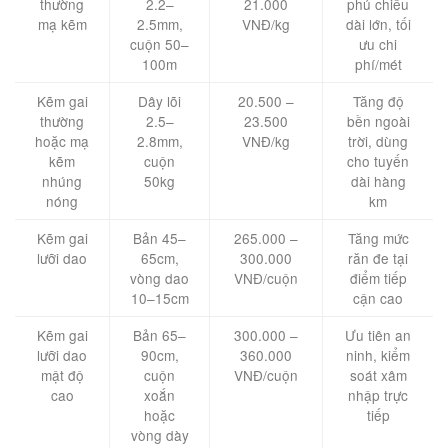
thường
2.2–
21.000
phủ chiều
mạ kẽm
2.5mm,
VNĐ/kg
dài lớn, tối
cuộn 50–
ưu chi
100m
phí/mét
Kẽm gai
Dây lõi
20.500 –
Tăng độ
thường
2.5–
23.500
bền ngoài
hoặc mạ
2.8mm,
VNĐ/kg
trời, dùng
kẽm
cuộn
cho tuyến
nhúng
50kg
dài hàng
nóng
km
Kẽm gai
Bản 45–
265.000 –
Tăng mức
lưỡi dao
65cm,
300.000
răn đe tại
vòng dao
VNĐ/cuộn
điểm tiếp
10–15cm
cận cao
Kẽm gai
Bản 65–
300.000 –
Ưu tiên an
lưỡi dao
90cm,
360.000
ninh, kiểm
mật độ
cuộn
VNĐ/cuộn
soát xâm
cao
xoắn
nhập trực
hoặc
tiếp
vòng dày