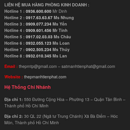
LIÊN HỆ MUA HÀNG PHÒNG KINH DOANH :
Hotline 1 :
0936.600.600
Mr Dinh
Hotline 2 :
0917.63.63.67
Ms Nhung
Hotline 3 :
0909.077.234
Ms Yến
Hotline 4 :
0909.601.456
Mr Tính
Hotline 5 :
0917.02.03.03
Ms Châu
Hotline 6 :
0932.055.123
Ms Loan
Hotline 7 :
0902.505.234
Ms Thúy
Hotline 8 :
0932.010.345
Ms Lan
Email :
thepmtp@gmail.com – satmanhtienphat@gmail.com
Website :
thepmanhtienphat.com
Hệ Thống Chi Nhánh
Địa chỉ 1:
550 Đường Cộng Hòa – Phường 13 – Quận Tân Bình –
Thành phố Hồ Chí Minh
Địa chỉ 2:
30 QL 22 (Ngã tư Trung Chánh) Xã Bà Điểm – Hóc
Môn, Thành phố Hồ Chí Minh