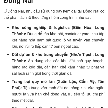
Đồng Nai
Ở Đồng Nai, nhu cầu sử dụng dây kẽm gai tại Đồng Nai có
thể phân tách rõ theo từng nhóm công trình như sau:
Khu công nghiệp & logistics (Biên Hòa, Long
Thành):
Dùng để rào kho bãi, container yard, khu tập
kết hàng hóa nằm sát quốc lộ và tuyến vận chuyển
lớn, nơi rủi ro tiếp cận từ bên ngoài cao.
Đất dự án & kho trung chuyển (Nhơn Trạch, Long
Thành):
Áp dụng cho các khu đất chờ quy hoạch,
hàng rào kéo dài, cần hạn chế xâm nhập tự phát và
sai lệch ranh giới trong thời gian dài.
Trang trại quy mô lớn (Xuân Lộc, Cẩm Mỹ, Tân
Phú):
Tập trung vào ranh đất dài hàng km, vừa ngăn
người lạ vừa hạn chế động vật, ưu tiên tối ưu chi phí
theo mét dài.