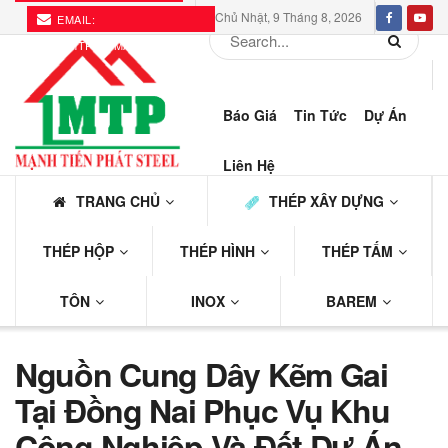
Chủ Nhật, 9 Tháng 8, 2026
EMAIL:
THEPMTP@GMAIL.COM
Báo Giá
Tin Tức
Dự Án
Liên Hệ
TRANG CHỦ
THÉP XÂY DỰNG
THÉP HỘP
THÉP HÌNH
THÉP TẤM
TÔN
INOX
BAREM
Nguồn Cung Dây Kẽm Gai
Tại Đồng Nai Phục Vụ Khu
Công Nghiệp Và Đất Dự Án