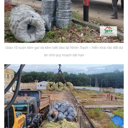
Giao 10 cuộn kẽm gai và kẽm lưỡi dao tại Nhơn Trạch – triển khai rào đất dự
án chờ quy hoạch dài hạn