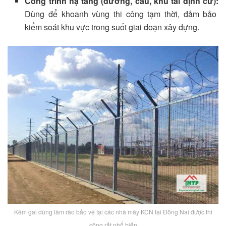
Công trình hạ tầng (đường, cầu, khu tái định cư):
Dùng để khoanh vùng thi công tạm thời, đảm bảo
kiểm soát khu vực trong suốt giai đoạn xây dựng.
Kẽm gai dùng làm rào bảo vệ tại các nhà máy KCN tại Đồng Nai được thi
công rất phổ biến