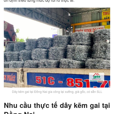
ổn định theo từng mức độ rủi ro thực tế.
Dây kẽm gai tại Đồng Nai gia công tại xưởng, giá gốc, có sẵn SLL
Nhu cầu thực tế dây kẽm gai tại