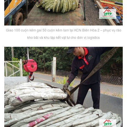
Giao 100 cuộn kẽm gai 50 cuộn kẽm lam tại KCN Biên Hòa 2 – phục vụ rào
kho bãi và khu tập kết vật tư cho đơn vị logistics