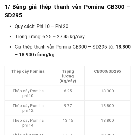
1/ Bảng giá thép thanh vằn Pomina CB300 –
SD295
Quy cách: Phi 10 – Phi 20
Trọng lượng: 6.25 – 27.45 kg/cây
Giá thép thanh vằn Pomina CB300 – SD295 từ:
18.800
– 18.900 đồng/kg
Thép cây Pomina
Trọng
CB300/SD295
lượng
(Kg/cây)
Thép cây Pomina
6.25
18.900
phi 10
Thép cây Pomina
9.77
18.800
phi 12
Thép cây Pomina
13.45
18.800
phi 14
Thép cây Pomina
17.56
18.800