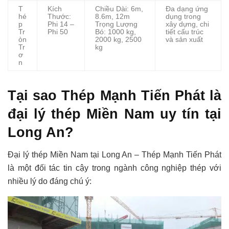
T
Kích
Chiều Dài: 6m,
Đa dạng ứng
hé
Thước:
8.6m, 12m
dụng trong
p
Phi 14 –
Trọng Lượng
xây dựng, chi
Tr
Phi 50
Bó: 1000 kg,
tiết cấu trúc
òn
2000 kg, 2500
và sản xuất
Tr
kg
ơ
n
Tại sao Thép Mạnh Tiến Phát là
đại lý thép Miền Nam uy tín tại
Long An?
Đại lý thép Miền Nam tại Long An – Thép Mạnh Tiến Phát
là một đối tác tin cậy trong ngành công nghiệp thép với
nhiều lý do đáng chú ý: