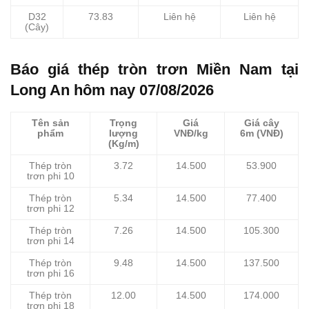
D32
73.83
Liên hệ
Liên hệ
(Cây)
Báo giá thép tròn trơn Miền Nam tại
Long An hôm nay 07/08/2026
Tên sản
Trọng
Giá
Giá cây
phẩm
lượng
VNĐ/kg
6m (VNĐ)
(Kg/m)
Thép tròn
3.72
14.500
53.900
trơn phi 10
Thép tròn
5.34
14.500
77.400
trơn phi 12
Thép tròn
7.26
14.500
105.300
trơn phi 14
Thép tròn
9.48
14.500
137.500
trơn phi 16
Thép tròn
12.00
14.500
174.000
trơn phi 18