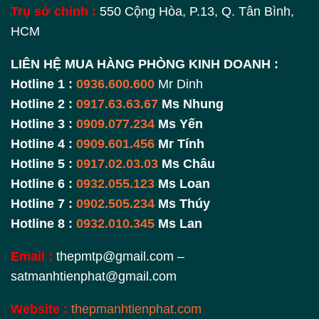
Trụ sở chính :
550 Cộng Hòa, P.13, Q. Tân Bình,
HCM
LIÊN HỆ MUA HÀNG PHÒNG KINH DOANH :
Hotline 1 :
0936.600.600
Mr Dinh
Hotline 2 :
0917.63.63.67
Ms Nhung
Hotline 3 :
0909.077.234
Ms Yến
Hotline 4 :
0909.601.456
Mr Tính
Hotline 5 :
0917.02.03.03
Ms Châu
Hotline 6 :
0932.055.123
Ms Loan
Hotline 7 :
0902.505.234
Ms Thúy
Hotline 8 :
0932.010.345
Ms Lan
Email :
thepmtp@gmail.com –
satmanhtienphat@gmail.com
Website :
thepmanhtienphat.com