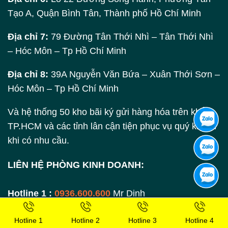
Tạo A, Quận Bình Tân, Thành phố Hồ Chí Minh
Địa chỉ 7:
79 Đường Tân Thới Nhì – Tân Thới Nhì
– Hóc Môn – Tp Hồ Chí Minh
Địa chỉ 8:
39A Nguyễn Văn Bứa – Xuân Thới Sơn –
Hóc Môn – Tp Hồ Chí Minh
Và hệ thống 50 kho bãi ký gửi hàng hóa trên khắp
TP.HCM và các tỉnh lân cận tiện phục vụ quý khách
khi có nhu cầu.
LIÊN HỆ PHÒNG KINH DOANH:
Hotline 1 :
0936.600.600
Mr Dinh
Hotline 2 :
0917.63.63.67
Ms Nhung
Hotline 1
Hotline 2
Hotline 3
Hotline 4
Hotline 3 :
0909.077.234
Ms Yến