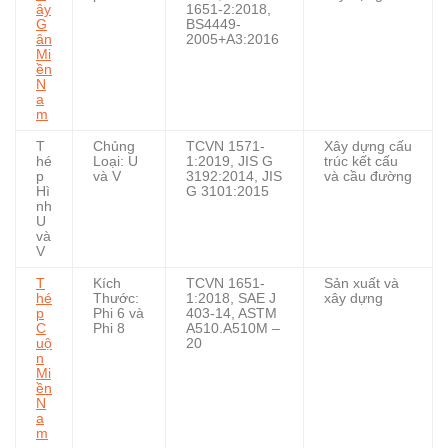
ây
1651-2:2018,
G
BS4449-
ân
2005+A3:2016
Mi
ền
N
a
m
T
Chủng
TCVN 1571-
Xây dựng cấu
hé
Loại: U
1:2019, JIS G
trúc kết cấu
p
và V
3192:2014, JIS
và cầu đường
Hì
G 3101:2015
nh
U
và
V
T
Kích
TCVN 1651-
Sản xuất và
hé
Thước:
1:2018, SAE J
xây dựng
p
Phi 6 và
403-14, ASTM
C
Phi 8
A510.A510M –
uộ
20
n
Mi
ền
N
a
m