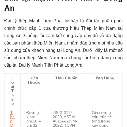
An
Đại lý thép Mạnh Tiến Phát tự hào là đối tác phân phối
chính thức cấp 1 của thương hiệu Thép Miền Nam tại
Long An. Chúng tôi cam kết cung cấp đầy đủ và đa dạng
các sản phẩm thép Miền Nam, nhằm đáp ứng mọi nhu cầu
sử dụng của khách hàng tại Long An. Dưới đây là một số
sản phẩm thép Miền Nam mà chúng tôi hiện đang cung
cấp tại Đại lý Mạnh Tiến Phát Long An:
L
Kích
Tiêu Chuẩn
Ứng Dụng
o
Thước
ại
T
h
é
p
T
Đường
JIS G 3112-
Gia cường
hé
kính:
2020, ASTM
cấu trúc bê
p
phi 10 –
A615/A615M-
tông trong
C
phi 32
2022, TCVN
xây dựng