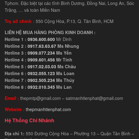
Tphcm. Đặc biệt tại các tỉnh Bình Dương, Đồng Nai, Long An, Sóc
Trăng, … và toàn Miền Nam
Trụ sở chính :
550 Cộng Hòa, P.13, Q. Tân Bình, HCM
LIÊN HỆ MUA HÀNG PHÒNG KINH DOANH :
Hotline 1 :
0936.600.600
Mr Dinh
Hotline 2 :
0917.63.63.67
Ms Nhung
Hotline 3 :
0909.077.234
Ms Yến
Hotline 4 :
0909.601.456
Mr Tính
Hotline 5 :
0917.02.03.03
Ms Châu
Hotline 6 :
0932.055.123
Ms Loan
Hotline 7 :
0902.505.234
Ms Thúy
Hotline 8 :
0932.010.345
Ms Lan
Email :
thepmtp@gmail.com – satmanhtienphat@gmail.com
Website :
thepmanhtienphat.com
Hệ Thống Chi Nhánh
Địa chỉ 1:
550 Đường Cộng Hòa – Phường 13 – Quận Tân Bình –