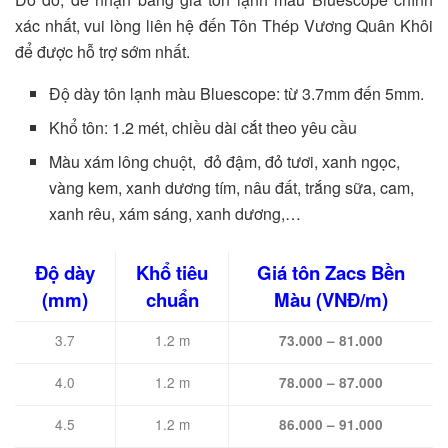
xác nhất, vui lòng liên hệ đến Tôn Thép Vương Quân Khôi
để được hỗ trợ sớm nhất.
Độ dày tôn lạnh màu Bluescope: từ 3.7mm đến 5mm.
Khổ tôn: 1.2 mét, chiều dài cắt theo yêu cầu
Màu xám lông chuột,
đỏ đậm, đỏ tươi,
xanh ngọc,
vàng kem, xanh dương tím, nâu đất, trắng sữa, cam,
xanh rêu, xám sáng, xanh dương,…
Độ dày
Khổ tiêu
Giá tôn Zacs Bền
(mm)
chuẩn
Màu (VNĐ/m)
3.7
1.2 m
73.000 – 81.000
4.0
1.2 m
78.000 – 87.000
4.5
1.2 m
86.000 – 91.000