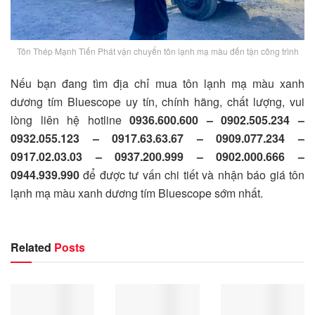
Tôn Thép Mạnh Tiến Phát vận chuyển tôn lạnh mạ màu đến tận công trình
Nếu bạn đang tìm địa chỉ mua tôn lạnh mạ màu xanh
dương tím Bluescope uy tín, chính hãng, chất lượng, vui
lòng liên hệ hotline
0936.600.600 – 0902.505.234 –
0932.055.123 – 0917.63.63.67 – 0909.077.234 –
0917.02.03.03 – 0937.200.999 – 0902.000.666 –
0944.939.990
để được tư vấn chi tiết và nhận báo giá tôn
lạnh mạ màu xanh dương tím Bluescope sớm nhất.
Related
Posts