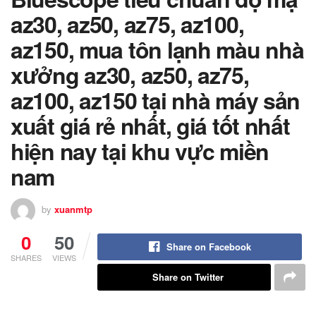
az30, az50, az75, az100,
az150, mua tôn lạnh màu nhà
xưởng az30, az50, az75,
az100, az150 tại nhà máy sản
xuất giá rẻ nhất, giá tốt nhất
hiện nay tại khu vực miền
nam
by
xuanmtp
0
50
Share on Facebook
SHARES
VIEWS
Share on Twitter