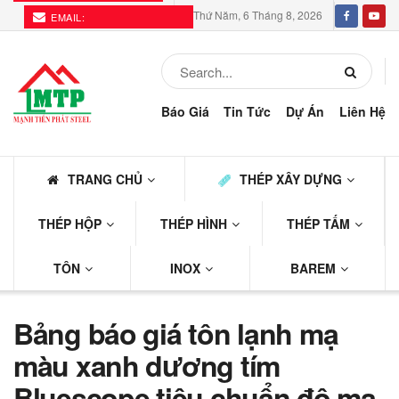
Thứ Năm, 6 Tháng 8, 2026
EMAIL:
THEPMTP@GMAIL.COM
Báo Giá
Tin Tức
Dự Án
Liên Hệ
TRANG CHỦ
THÉP XÂY DỰNG
THÉP HỘP
THÉP HÌNH
THÉP TẤM
TÔN
INOX
BAREM
Bảng báo giá tôn lạnh mạ
màu xanh dương tím
Bluescope tiêu chuẩn độ mạ