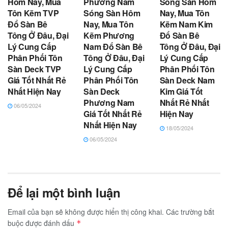
Hôm Nay, Mua
Phương Nam
Sóng Sàn Hôm
Tôn Kẽm TVP
Sóng Sàn Hôm
Nay, Mua Tôn
Đổ Sàn Bê
Nay, Mua Tôn
Kẽm Nam Kim
Tông Ở Đâu, Đại
Kẽm Phương
Đổ Sàn Bê
Lý Cung Cấp
Nam Đổ Sàn Bê
Tông Ở Đâu, Đại
Phân Phối Tôn
Tông Ở Đâu, Đại
Lý Cung Cấp
Sàn Deck TVP
Lý Cung Cấp
Phân Phối Tôn
Giá Tốt Nhất Rẻ
Phân Phối Tôn
Sàn Deck Nam
Nhất Hiện Nay
Sàn Deck
Kim Giá Tốt
Phương Nam
Nhất Rẻ Nhất
06/05/2024
Giá Tốt Nhất Rẻ
Hiện Nay
Nhất Hiện Nay
18/05/2024
06/05/2024
Để lại một bình luận
Email của bạn sẽ không được hiển thị công khai.
Các trường bắt
buộc được đánh dấu
*