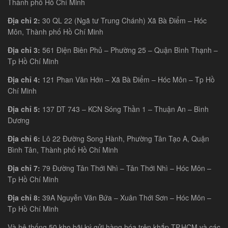
Thành phố Hồ Chí Minh
Địa chỉ 2:
30 QL 22 (Ngã tư Trung Chánh) Xã Bà Điểm – Hóc
Môn, Thành phố Hồ Chí Minh
Địa chỉ 3:
561 Điện Biên Phủ – Phường 25 – Quận Bình Thạnh –
Tp Hồ Chí Minh
Địa chỉ 4:
121 Phan Văn Hớn – Xã Bà Điểm – Hóc Môn – Tp Hồ
Chí Minh
Địa chỉ 5:
137 DT 743 – KCN Sóng Thần 1 – Thuận An – Bình
Dương
Địa chỉ 6:
Lô 22 Đường Song Hành, Phường Tân Tạo A, Quận
Bình Tân, Thành phố Hồ Chí Minh
Địa chỉ 7:
79 Đường Tân Thới Nhì – Tân Thới Nhì – Hóc Môn –
Tp Hồ Chí Minh
Địa chỉ 8:
39A Nguyễn Văn Bứa – Xuân Thới Sơn – Hóc Môn –
Tp Hồ Chí Minh
Và hệ thống 50 kho bãi ký gửi hàng hóa trên khắp TP.HCM và các