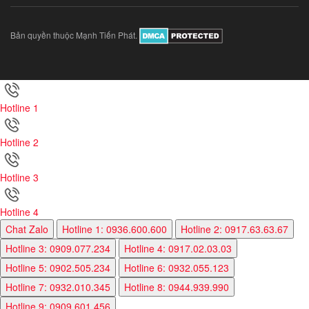
Bản quyền thuộc Mạnh Tiến Phát.
Hotline 1
Hotline 2
Hotline 3
Hotline 4
Chat Zalo
Hotline 1: 0936.600.600
Hotline 2: 0917.63.63.67
Hotline 3: 0909.077.234
Hotline 4: 0917.02.03.03
Hotline 5: 0902.505.234
Hotline 6: 0932.055.123
Hotline 7: 0932.010.345
Hotline 8: 0944.939.990
Hotline 9: 0909.601.456