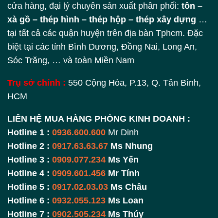
cửa hàng, đại lý chuyên sản xuất phân phối:
tôn –
xà gồ – thép hình – thép hộp – thép xây dựng
…
tại tất cả các quận huyện trên địa bàn Tphcm. Đặc
biệt tại các tỉnh Bình Dương, Đồng Nai, Long An,
Sóc Trăng, … và toàn Miền Nam
Trụ sở chính :
550 Cộng Hòa, P.13, Q. Tân Bình,
HCM
LIÊN HỆ MUA HÀNG PHÒNG KINH DOANH :
Hotline 1 :
0936.600.600
Mr Dinh
Hotline 2 :
0917.63.63.67
Ms Nhung
Hotline 3 :
0909.077.234
Ms Yến
Hotline 4 :
0909.601.456
Mr Tính
Hotline 5 :
0917.02.03.03
Ms Châu
Hotline 6 :
0932.055.123
Ms Loan
Hotline 7 :
0902.505.234
Ms Thúy