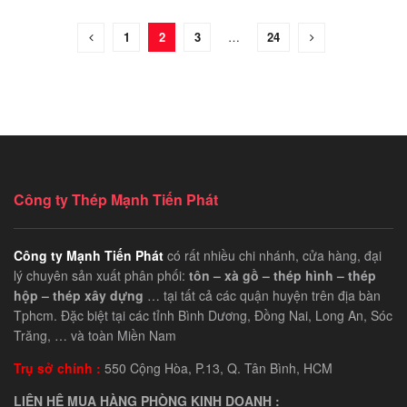
1
2
3
…
24
Công ty Thép Mạnh Tiến Phát
Công ty Mạnh Tiến Phát
có rất nhiều chi nhánh, cửa hàng, đại
lý chuyên sản xuất phân phối:
tôn – xà gồ – thép hình – thép
hộp – thép xây dựng
… tại tất cả các quận huyện trên địa bàn
Tphcm. Đặc biệt tại các tỉnh Bình Dương, Đồng Nai, Long An, Sóc
Trăng, … và toàn Miền Nam
Trụ sở chính :
550 Cộng Hòa, P.13, Q. Tân Bình, HCM
LIÊN HỆ MUA HÀNG PHÒNG KINH DOANH :