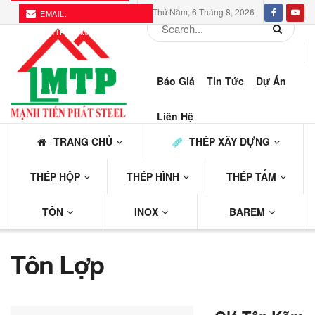
Thứ Năm, 6 Tháng 8, 2026
EMAIL:
THEPMTP@GMAIL.COM
Báo Giá
Tin Tức
Dự Án
Liên Hệ
TRANG CHỦ
THÉP XÂY DỰNG
THÉP HỘP
THÉP HÌNH
THÉP TẤM
TÔN
INOX
BAREM
Tôn Lợp