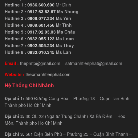
Hotline 1 :
0936.600.600
Mr Dinh
Hotline 2 :
0917.63.63.67
Ms Nhung
Hotline 3 :
0909.077.234
Ms Yến
Hotline 4 :
0909.601.456
Mr Tính
Hotline 5 :
0917.02.03.03
Ms Châu
Hotline 6 :
0932.055.123
Ms Loan
Hotline 7 :
0902.505.234
Ms Thúy
Hotline 8 :
0932.010.345
Ms Lan
Email :
thepmtp@gmail.com – satmanhtienphat@gmail.com
Website :
thepmanhtienphat.com
Hệ Thống Chi Nhánh
Địa chỉ 1:
550 Đường Cộng Hòa – Phường 13 – Quận Tân Bình –
Thành phố Hồ Chí Minh
Địa chỉ 2:
30 QL 22 (Ngã tư Trung Chánh) Xã Bà Điểm – Hóc
Môn, Thành phố Hồ Chí Minh
Địa chỉ 3:
561 Điện Biên Phủ – Phường 25 – Quận Bình Thạnh –