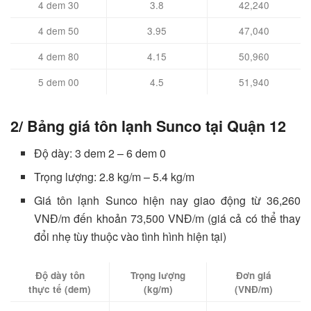
4 dem 30
3.8
42,240
4 dem 50
3.95
47,040
4 dem 80
4.15
50,960
5 dem 00
4.5
51,940
2/ Bảng giá tôn lạnh Sunco tại Quận 12
Độ dày: 3 dem 2 – 6 dem 0
Trọng lượng: 2.8 kg/m – 5.4 kg/m
Giá tôn lạnh Sunco hiện nay giao động từ 36,260
VNĐ/m đến khoản 73,500 VNĐ/m (giá cả có thể thay
đổi nhẹ tùy thuộc vào tình hình hiện tại)
Độ dày tôn
Trọng lượng
Đơn giá
thực tế (dem)
(kg/m)
(VNĐ/m)