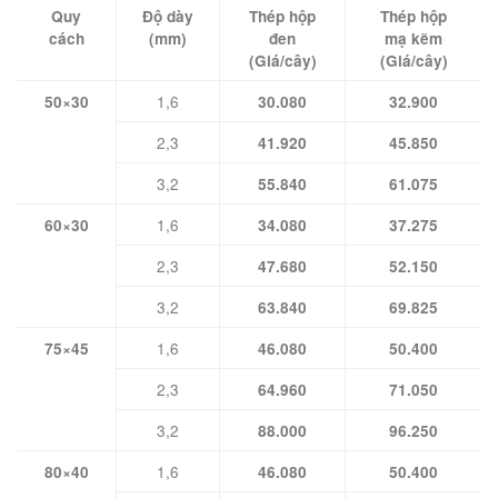
Quy
Độ dày
Thép hộp
Thép hộp
cách
(mm)
đen
mạ kẽm
(Giá/cây)
(Giá/cây)
1,6
50×30
30.080
32.900
2,3
41.920
45.850
3,2
55.840
61.075
1,6
60×30
34.080
37.275
2,3
47.680
52.150
3,2
63.840
69.825
1,6
75×45
46.080
50.400
2,3
64.960
71.050
3,2
88.000
96.250
1,6
80×40
46.080
50.400