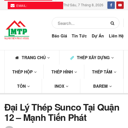
Thứ Sáu, 7 Tháng 8, 2026
EMAIL:
THEPMTP@GMAIL.COM
Báo Giá
Tin Tức
Dự Án
Liên Hệ
TRANG CHỦ
THÉP XÂY DỰNG
THÉP HỘP
THÉP HÌNH
THÉP TẤM
TÔN
INOX
BAREM
Đại Lý Thép Sunco Tại Quận
12 – Mạnh Tiến Phát