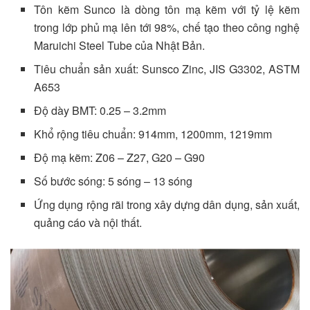
Tôn kẽm Sunco là dòng tôn mạ kẽm với tỷ lệ kẽm
trong lớp phủ mạ lên tới 98%, chế tạo theo công nghệ
Maruichi Steel Tube của Nhật Bản.
Tiêu chuẩn sản xuất: Sunsco Zinc, JIS G3302, ASTM
A653
Độ dày BMT: 0.25 – 3.2mm
Khổ rộng tiêu chuẩn: 914mm, 1200mm, 1219mm
Độ mạ kẽm: Z06 – Z27, G20 – G90
Số bước sóng: 5 sóng – 13 sóng
Ứng dụng rộng rãi trong xây dựng dân dụng, sản xuất,
quảng cáo và nội thất.