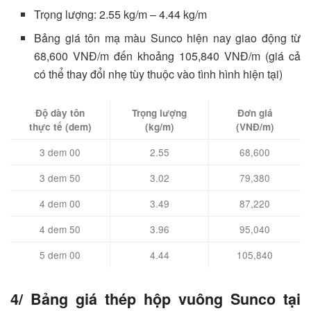
Trọng lượng: 2.55 kg/m – 4.44 kg/m
Bảng giá tôn mạ màu Sunco hiện nay giao động từ
68,600 VNĐ/m đến khoảng 105,840 VNĐ/m (giá cả
có thể thay đổi nhẹ tùy thuộc vào tình hình hiện tại)
Độ dày tôn
Trọng lượng
Đơn giá
thực tế (dem)
(kg/m)
(VNĐ/m)
3 dem 00
2.55
68,600
3 dem 50
3.02
79,380
4 dem 00
3.49
87,220
4 dem 50
3.96
95,040
5 dem 00
4.44
105,840
4/ Bảng giá thép hộp vuông Sunco tại