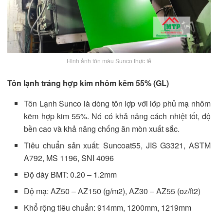
Hình ảnh tôn màu Sunco thực tế
Tôn lạnh tráng hợp kim nhôm kẽm 55% (GL)
Tôn Lạnh Sunco là dòng tôn lợp với lớp phủ mạ nhôm
kẽm hợp kim 55%. Nó có khả năng cách nhiệt tốt, độ
bền cao và khả năng chống ăn mòn xuất sắc.
Tiêu chuẩn sản xuất: Suncoat55, JIS G3321, ASTM
A792, MS 1196, SNI 4096
Độ dày BMT: 0.20 – 1.2mm
Độ mạ: AZ50 – AZ150 (g/m2), AZ30 – AZ55 (oz/ft2)
Khổ rộng tiêu chuẩn: 914mm, 1200mm, 1219mm