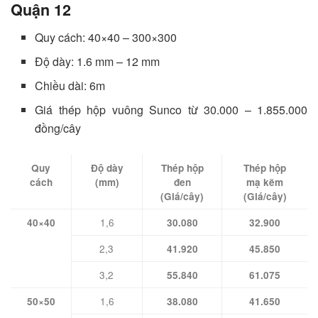
Quận 12
Quy cách: 40×40 – 300×300
Độ dày: 1.6 mm – 12 mm
Chiều dài: 6m
Giá thép hộp vuông Sunco từ 30.000 – 1.855.000
đồng/cây
Quy
Độ dày
Thép hộp
Thép hộp
cách
(mm)
đen
mạ kẽm
(Giá/cây)
(Giá/cây)
1,6
40×40
30.080
32.900
2,3
41.920
45.850
3,2
55.840
61.075
1,6
50×50
38.080
41.650